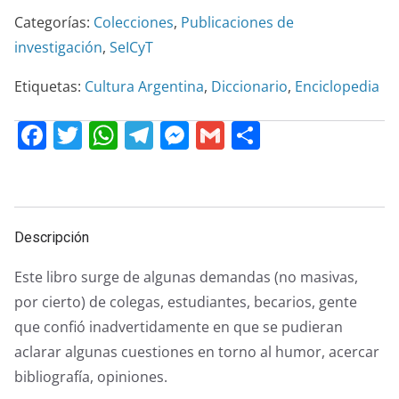
Categorías:
Colecciones
,
Publicaciones de
investigación
,
SeICyT
Etiquetas:
Cultura Argentina
,
Diccionario
,
Enciclopedia
F
T
W
T
M
G
C
a
w
h
el
e
m
o
c
itt
at
e
ss
ai
m
e
er
s
gr
e
l
p
Descripción
b
A
a
n
ar
o
p
m
g
tir
Este libro surge de algunas demandas (no masivas,
o
p
er
por cierto) de colegas, estudiantes, becarios, gente
k
que confió inadvertidamente en que se pudieran
aclarar algunas cuestiones en torno al humor, acercar
bibliografía, opiniones.