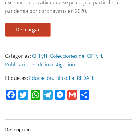
escenario educativo que se produjo a partir de la
pandemia por coronavirus en 2020.
Descargar
Categorías:
CIFFyH
,
Colecciones del CIFFyH
,
Publicaciones de investigación
Etiquetas:
Educación
,
Filosofía
,
REDAFE
F
T
W
T
M
G
C
a
w
h
el
e
m
o
c
itt
at
e
ss
ai
m
e
er
s
gr
e
l
p
Descripción
b
A
a
n
ar