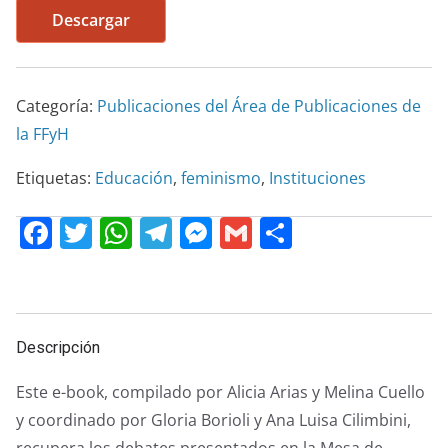
Descargar
Categoría:
Publicaciones del Área de Publicaciones de
la FFyH
Etiquetas:
Educación
,
feminismo
,
Instituciones
F
T
W
T
M
G
C
a
w
h
el
e
m
o
c
itt
at
e
ss
ai
m
e
er
s
gr
e
l
p
Descripción
b
A
a
n
ar
o
p
m
g
tir
Este e-book, compilado por Alicia Arias y Melina Cuello
o
p
er
y coordinado por Gloria Borioli y Ana Luisa Cilimbini,