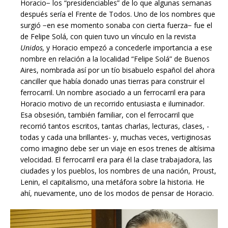
Horacio− los “presidenciables” de lo que algunas semanas
después sería el Frente de Todos. Uno de los nombres que
surgió −en ese momento sonaba con cierta fuerza− fue el
de Felipe Solá, con quien tuvo un vínculo en la revista
Unidos,
y Horacio empezó a concederle importancia a ese
nombre en relación a la localidad “Felipe Solá” de Buenos
Aires, nombrada así por un tío bisabuelo español del ahora
canciller que había donado unas tierras para construir el
ferrocarril. Un nombre asociado a un ferrocarril era para
Horacio motivo de un recorrido entusiasta e iluminador.
Esa obsesión, también familiar, con el ferrocarril que
recorrió tantos escritos, tantas charlas, lecturas, clases, -
todas y cada una brillantes- y, muchas veces, vertiginosas
como imagino debe ser un viaje en esos trenes de altísima
velocidad. El ferrocarril era para él la clase trabajadora, las
ciudades y los pueblos, los nombres de una nación, Proust,
Lenin, el capitalismo, una metáfora sobre la historia. He
ahí, nuevamente, uno de los modos de pensar de Horacio.