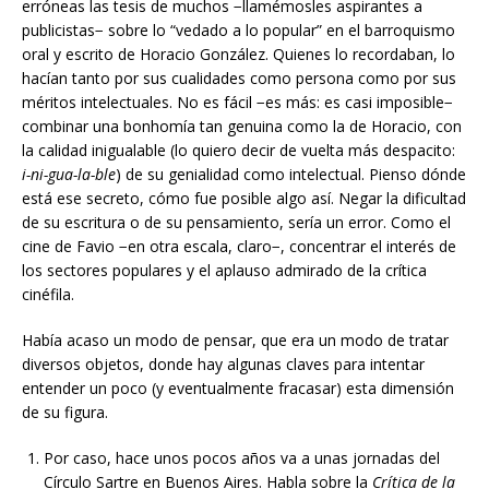
erróneas las tesis de muchos −llamémosles aspirantes a
publicistas− sobre lo “vedado a lo popular” en el barroquismo
oral y escrito de Horacio González. Quienes lo recordaban, lo
hacían tanto por sus cualidades como persona como por sus
méritos intelectuales. No es fácil −es más: es casi imposible−
combinar una bonhomía tan genuina como la de Horacio, con
la calidad inigualable (lo quiero decir de vuelta más despacito:
i-ni-gua-la-ble
) de su genialidad como intelectual. Pienso dónde
está ese secreto, cómo fue posible algo así. Negar la dificultad
de su escritura o de su pensamiento, sería un error. Como el
cine de Favio −en otra escala, claro−, concentrar el interés de
los sectores populares y el aplauso admirado de la crítica
cinéfila.
Había acaso un modo de pensar, que era un modo de tratar
diversos objetos, donde hay algunas claves para intentar
entender un poco (y eventualmente fracasar) esta dimensión
de su figura.
Por caso, hace unos pocos años va a unas jornadas del
Círculo Sartre en Buenos Aires. Habla sobre la
Crítica de la