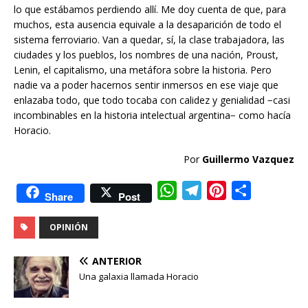
lo que estábamos perdiendo allí. Me doy cuenta de que, para
muchos, esta ausencia equivale a la desaparición de todo el
sistema ferroviario. Van a quedar, sí, la clase trabajadora, las
ciudades y los pueblos, los nombres de una nación, Proust,
Lenin, el capitalismo, una metáfora sobre la historia. Pero
nadie va a poder hacernos sentir inmersos en ese viaje que
enlazaba todo, que todo tocaba con calidez y genialidad −casi
incombinables en la historia intelectual argentina− como hacía
Horacio.
Por
Guillermo Vazquez
W
T
P
C
Share
Post
h
e
i
o
OPINIÓN
a
l
n
m
t
e
t
p
ANTERIOR
s
g
e
a
Una galaxia llamada Horacio
A
r
r
r
p
a
e
t