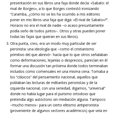
presentación en sus libros una faja donde decía: «Sabato: el
rival de Borges», a lo que Borges contestó ironizando
“Caramba, ¿cómo no se les ha ocurrido a mis editores
poner en mis libros una faja que diga: «El rival de Sabato»?”.
Horacio no era el rival de nadie −o acaso presuntamente
podía serlo de todos juntos−. Otros y otras pueden poner
todas las fajas que quieran en sus libros).
Otra punta, creo, era un modo muy particular de ser
peronista: una ideología que −como el cristianismo
primitivo del que abrevó− hacía que lo que otros señalaban
como deformaciones, lejanías o desprecios, parecían en él
formar una discusión tan próxima donde todos terminaban
incluidos como comensales en una misma cena. Tomaba a
los “clásicos” del pensamiento nacional, aquellos que
poblaban las lecturas de militantes peronistas y de la
izquierda nacional, con una seriedad, digamos, “universal”
donde no había lugar para el purismo ortodoxo que
pretendía algo autóctono sin mediación alguna. Tampoco
−mucho menos− para un cierto elitismo antiperonista
(proveniente de algunos sectores académicos) que veía en