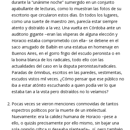
durante la “unánime noche” sumergido en un conjunto
apabullante de lecturas, como lo muestran las fotos de su
escritorio que circularon estos días. En todos los lugares,
como una suerte de maestro zen, parecía estar siempre
atento y distraído a la vez. Una vuelta en Córdoba ante un
auditorio gigante −eran las vísperas de alguna elección y
Horacio estaba comprometido con ella− se detiene en el
saco arrugado de Balbín en una estatua en homenaje en
Buenos Aires, en el gorro frigio del escudo peronista o en
la boina blanca de los radicales, todo ello con las
actualidades del caso en la disputa peronistas/radicales.
Paradas de ómnibus, escritos en las paredes, vestimentas,
escudos vistos mil veces. ¿Cómo pensar que ese público no
iba a estar atónito escuchando a quien podía ver lo que
estaba tan a la vista pero distraídos no lo veíamos?
Pocas veces se vieron menciones conmovidas de tantos
espectros políticos por la muerte de un intelectual.
Nuevamente: era la calidez humana de Horacio −pese a
ello, o quizás precisamente por ello mismo, sin bajar una
sola opinión crítica si deseaba plantearla−, sí, pero también