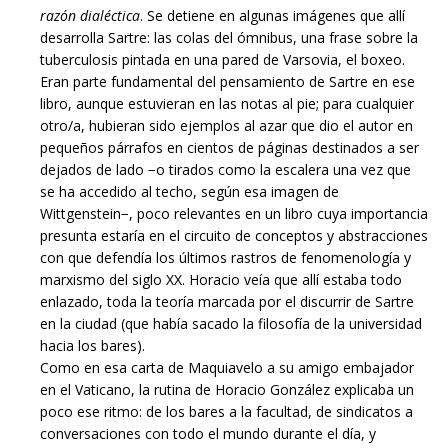
razón dialéctica
. Se detiene en algunas imágenes que allí
desarrolla Sartre: las colas del ómnibus, una frase sobre la
tuberculosis pintada en una pared de Varsovia, el boxeo.
Eran parte fundamental del pensamiento de Sartre en ese
libro, aunque estuvieran en las notas al pie; para cualquier
otro/a, hubieran sido ejemplos al azar que dio el autor en
pequeños párrafos en cientos de páginas destinados a ser
dejados de lado −o tirados como la escalera una vez que
se ha accedido al techo, según esa imagen de
Wittgenstein−, poco relevantes en un libro cuya importancia
presunta estaría en el circuito de conceptos y abstracciones
con que defendía los últimos rastros de fenomenología y
marxismo del siglo XX. Horacio veía que allí estaba todo
enlazado, toda la teoría marcada por el discurrir de Sartre
en la ciudad (que había sacado la filosofía de la universidad
hacia los bares).
Como en esa carta de Maquiavelo a su amigo embajador
en el Vaticano, la rutina de Horacio González explicaba un
poco ese ritmo: de los bares a la facultad, de sindicatos a
conversaciones con todo el mundo durante el día, y