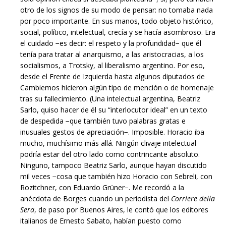
otro de los signos de su modo de pensar: no tomaba nada
por poco importante. En sus manos, todo objeto histórico,
social, político, intelectual, crecía y se hacía asombroso. Era
el cuidado −es decir: el respeto y la profundidad− que él
tenía para tratar al anarquismo, a las aristocracias, a los
socialismos, a Trotsky, al liberalismo argentino. Por eso,
desde el Frente de Izquierda hasta algunos diputados de
Cambiemos hicieron algún tipo de mención o de homenaje
tras su fallecimiento. (Una intelectual argentina, Beatriz
Sarlo, quiso hacer de él su “interlocutor ideal” en un texto
de despedida −que también tuvo palabras gratas e
inusuales gestos de apreciación−. Imposible. Horacio iba
mucho, muchísimo más allá. Ningún clivaje intelectual
podría estar del otro lado como contrincante absoluto.
Ninguno, tampoco Beatriz Sarlo, aunque hayan discutido
mil veces −cosa que también hizo Horacio con Sebreli, con
Rozitchner, con Eduardo Grüner−. Me recordó a la
anécdota de Borges cuando un periodista del
Corriere della
Sera
, de paso por Buenos Aires, le contó que los editores
italianos de Ernesto Sabato, habían puesto como