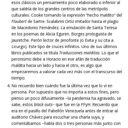
esos clásicos un pensamiento poco elaborado o inferior al
que saldría de los grandes centros de las metrópolis
culturales. Cooke tomando la expresión “hecho maldito” del
Flaubert
de Sartre. Scalabrini Ortiz imitador hasta el plagio
de Macedonio Fernández. La emulación de Santa Teresa
en los poemas de Alicia Eguren. Borges prologuista de
Jauretche. Perón lector de Jenofonte (o Evita y su cita a
Licurgo). Este tipo de cruces infinitos. Uno de sus últimos
libros publicados se titula
Traducciones malditas
. Lo que el
peronismo debe a Horacio en ese afán de traducción
maldita hacia un lado y hacia el otro, es algo que
empezaremos a valorar cada vez más con el transcurso del
tiempo.
No recuerdo bien cuándo fue la última vez que lo vi en
persona. Por supuesto que no importa a estos fines, pero
pienso un poco difusamente −la pandemia ha agravado, se
sabe, estos
black outs
− que fue en la FFyH. Recuerdo que
era en el pasillo del Pabellón Venezuela antes de entrar al
auditorio Chávez para escuchar una charla suya, y
comentábamos −había dos o tres personas más junto con