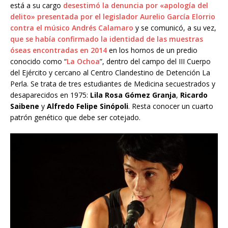
está a su cargo
desestimó la denuncia por «apología del
delito» presentada por el legislador Aurelio García Elorrio
contra el músico Andrés Calamaro
y se comunicó, a su vez,
que se había confirmado la identidad de las muestras
óseas encontradas en 2014
en los hornos de un predio
conocido como “
La Ochoa
”, dentro del campo del III Cuerpo
del Ejército y cercano al Centro Clandestino de Detención La
Perla. Se trata de tres estudiantes de Medicina secuestrados y
desaparecidos en 1975:
Lila Rosa Gómez Granja
,
Ricardo
Saibene
y
Alfredo Felipe Sinópoli
. Resta conocer un cuarto
patrón genético que debe ser cotejado.