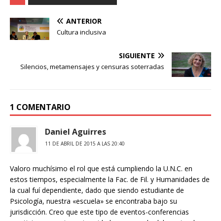
t
e
t
p
ANTERIOR
s
g
e
a
Cultura inclusiva
A
r
r
r
p
a
e
t
SIGUIENTE
p
m
s
i
Silencios, metamensajes y censuras soterradas
t
r
1 COMENTARIO
Daniel Aguirres
11 DE ABRIL DE 2015 A LAS 20:40
Valoro muchísimo el rol que está cumpliendo la U.N.C. en
estos tiempos, especialmente la Fac. de Fil. y Humanidades de
la cual fuí dependiente, dado que siendo estudiante de
Psicología, nuestra «escuela» se encontraba bajo su
jurisdicción. Creo que este tipo de eventos-conferencias