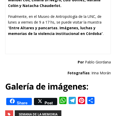
Colón y Natacha Chauderlot.
Finalmente, en el Museo de Antropología de la UNC, de
lunes a viernes de 9 a 17 hs, se puede visitar la muestra
“
Entre Altares y pancartas. Imágenes, luchas y
memorias de la violencia institucional en Córdoba
”.
Por
Pablo Giordana
Fotografías
: Irina Morán
Galería de imágenes:
W
T
P
C
Share
Post
h
e
i
o
SEMANA DE LA MEMORIA
a
l
n
m