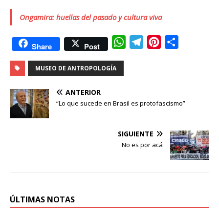
Ongamira: huellas del pasado y cultura viva
W
T
P
C
Share
Post
h
e
i
o
MUSEO DE ANTROPOLOGÍA
a
l
n
m
t
e
t
p
ANTERIOR
s
g
e
a
“Lo que sucede en Brasil es protofascismo”
A
r
r
r
p
a
e
t
SIGUIENTE
p
m
s
i
No es por acá
t
r
ÚLTIMAS NOTAS