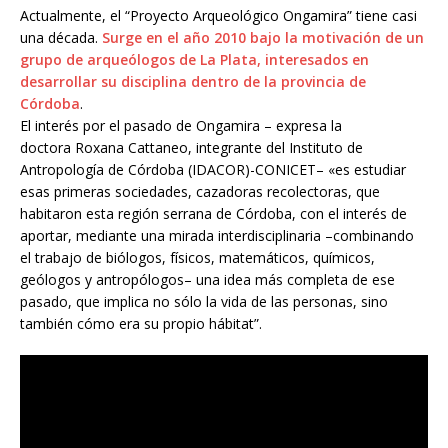
Actualmente, el “Proyecto Arqueológico Ongamira” tiene casi
una década.
Surge en el año 2010 bajo la motivación de un
grupo de arqueólogos de La Plata, interesados en
desarrollar su disciplina dentro de la provincia de
Córdoba
.
El interés por el pasado de Ongamira – expresa la
doctora Roxana Cattaneo, integrante del Instituto de
Antropología de Córdoba (IDACOR)-CONICET– «es estudiar
esas primeras sociedades, cazadoras recolectoras, que
habitaron esta región serrana de Córdoba, con el interés de
aportar, mediante una mirada interdisciplinaria –combinando
el trabajo de biólogos, físicos, matemáticos, químicos,
geólogos y antropólogos– una idea más completa de ese
pasado, que implica no sólo la vida de las personas, sino
también cómo era su propio hábitat”.