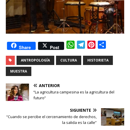
W
T
P
C
Share
Post
h
e
i
o
ANTROPOLOGÍA
CULTURA
a
l
HISTORIETA
n
m
t
e
t
p
MUESTRA
s
g
e
a
A
r
r
r
ANTERIOR
“La agricultura campesina es la agricultura del
p
a
e
t
futuro”
p
m
s
i
t
r
SIGUIENTE
“Cuando se percibe el cercenamiento de derechos,
la salida es la calle”