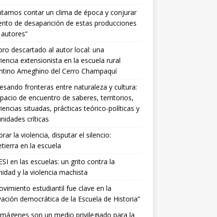
ntamos contar un clima de época y conjurar
tento de desaparición de estas producciones
 autores”
ibro descartado al autor local: una
iencia extensionista en la escuela rural
entino Ameghino del Cerro Champaquí
esando fronteras entre naturaleza y cultura:
pacio de encuentro de saberes, territorios,
iencias situadas, prácticas teórico-políticas y
idades críticas
ar la violencia, disputar el silencio:
ierra en la escuela
SI en las escuelas: un grito contra la
idad y la violencia machista
ovimiento estudiantil fue clave en la
ación democrática de la Escuela de Historia”
imágenes son un medio privilegiado para la