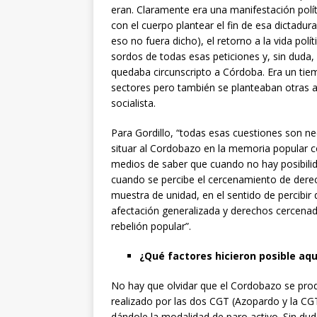
eran. Claramente era una manifestación polí
con el cuerpo plantear el fin de esa dictadur
eso no fuera dicho), el retorno a la vida po
sordos de todas esas peticiones y, sin duda,
quedaba circunscripto a Córdoba. Era un tie
sectores pero también se planteaban otras a
socialista.
Para Gordillo, “todas esas cuestiones son ne
situar al Cordobazo en la memoria popular c
medios de saber que cuando no hay posibilid
cuando se percibe el cercenamiento de derecho
muestra de unidad, en el sentido de percibir
afectación generalizada y derechos cercenad
rebelión popular”.
¿Qué factores hicieron posible aq
No hay que olvidar que el Cordobazo se prod
realizado por las dos CGT (Azopardo y la CGT
dándole la modalidad de paro activo. Sin dud