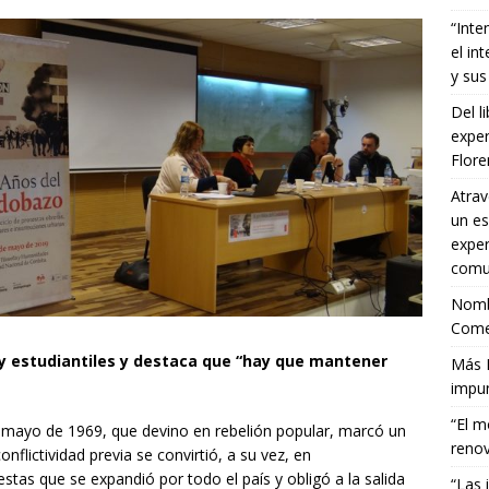
“Inte
el in
y sus
Del l
exper
Flor
Atrav
un es
exper
comun
Nombr
Comet
 y estudiantiles y destaca que “hay que mantener
Más E
impun
“El m
de mayo de 1969, que devino en rebelión popular, marcó un
renov
conflictividad previa se convirtió, a su vez, en
stas que se expandió por todo el país y obligó a la salida
“Las 