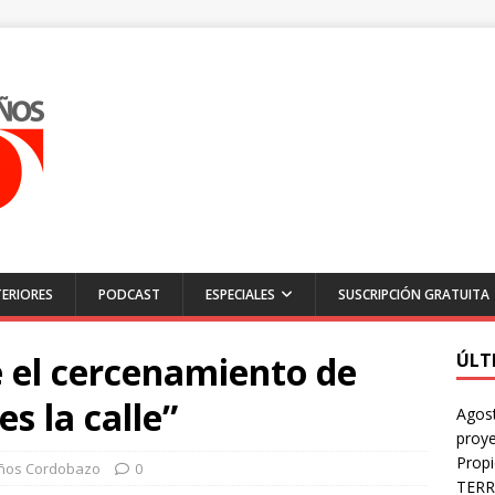
ERIORES
PODCAST
ESPECIALES
SUSCRIPCIÓN GRATUITA
 el cercenamiento de
ÚLT
es la calle”
Agost
proye
Prop
años Cordobazo
0
TERR