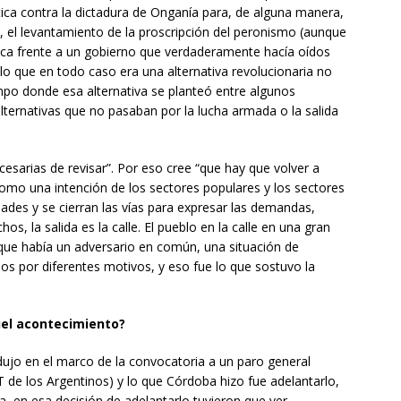
tica contra la dictadura de Onganía para, de alguna manera,
a, el levantamiento de la proscripción del peronismo (aunque
lítica frente a un gobierno que verdaderamente hacía oídos
 lo que en todo caso era una alternativa revolucionaria no
mpo donde esa alternativa se planteó entre algunos
lternativas que no pasaban por la lucha armada o la salida
cesarias de revisar”. Por eso cree “que hay que volver a
omo una intención de los sectores populares y los sectores
ades y se cierran las vías para expresar las demandas,
s, la salida es la calle. El pueblo en la calle en una gran
 que había un adversario en común, una situación de
os por diferentes motivos, y eso fue lo que sostuvo la
uel acontecimiento?
ujo en el marco de la convocatoria a un paro general
 de los Argentinos) y lo que Córdoba hizo fue adelantarlo,
a, en esa decisión de adelantarlo tuvieron que ver