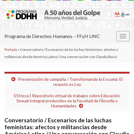
Programa de Derechos Humanos – FFyH UNC
Alter
la
Portada
»
Conversatorio / Escenarios de las luchas feministas: afectos y
nave
militancias desde América Latina / Una conversación con Claudia Bacci
Presentación de campaña / Transformando la Escuela: El
respeto es Ley
ESIteca | Repositorio virtual de trabajos sobre Educación
Sexual Integral producidos en la Facultad de Filosofía y
Humanidades
Conversatorio / Escenarios de las luchas
feministas: afectos y militancias desde
América Latina / Una conversación con Claudia