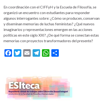
En coordinación con el CIFFyH y la Escuela de Filosofía, se
organizó un encuentro con estudiantes para responder
algunos interrogantes sobre: ¿Cómo se producen, conservan
y diseminan memorias de luchas feministas? ¿Qué nuevos
imaginarios y representaciones emergen en las acciones
políticas en este siglo XXI? ¿De qué forma se conectan estas
memorias con proyectos transformadores del presente?
F
T
E
T
W
C
ac
w
m
el
h
o
e
itt
ai
e
at
m
b
er
l
gr
s
p
o
a
A
ar
o
m
p
ti
k
p
r