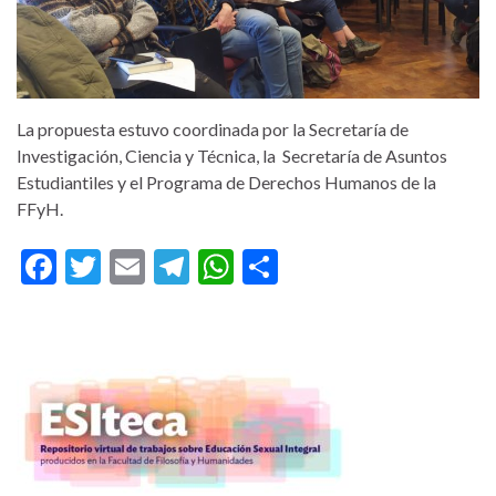
La propuesta estuvo coordinada por la Secretaría de
Investigación, Ciencia y Técnica, la Secretaría de Asuntos
Estudiantiles y el Programa de Derechos Humanos de la
FFyH.
F
T
E
T
W
C
ac
w
m
el
h
o
e
itt
ai
e
at
m
b
er
l
gr
s
p
o
a
A
ar
o
m
p
ti
k
p
r