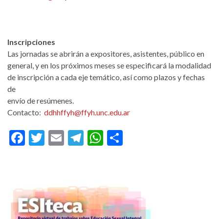
Inscripciones
Las jornadas se abrirán a expositores, asistentes, público en
general, y en los próximos meses se especificará la modalidad
de inscripción a cada eje temático, así como plazos y fechas
de
envío de resúmenes.
Contacto:
ddhhffyh@ffyh.unc.edu.ar
F
T
E
T
W
C
ac
w
m
el
h
o
e
itt
ai
e
at
m
b
er
l
gr
s
p
o
a
A
ar
o
m
p
ti