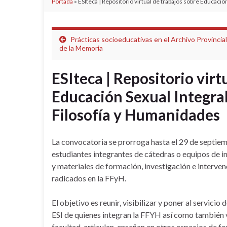
Portada
»
ESIteca | Repositorio virtual de trabajos sobre Educaci
Prácticas socioeducativas en el Archivo Provincial
de la Memoria
ESIteca | Repositorio virt
Educación Sexual Integral
Filosofía y Humanidades
La convocatoria se prorroga hasta el 29 de septie
estudiantes integrantes de cátedras o equipos de i
y materiales de formación, investigación e interven
radicados en la FFyH.
El objetivo es reunir, visibilizar y poner al servic
ESI de quienes integran la FFYH así como también 
facultad, articulan, enseñan en otros espacios de f