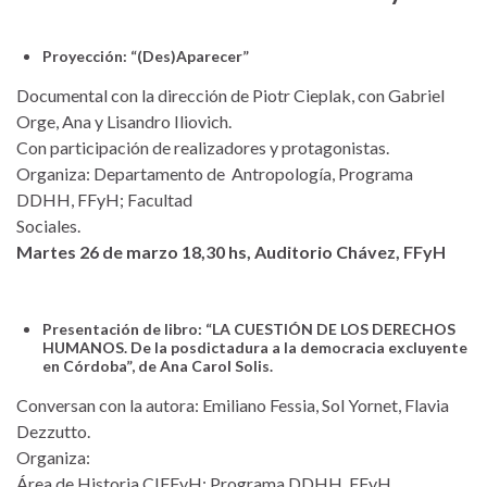
Proyección: “(Des)Aparecer”
Documental con la dirección de Piotr Cieplak, con Gabriel
Orge, Ana y Lisandro Iliovich.
Con participación de realizadores y protagonistas.
Organiza: Departamento de Antropología, Programa
DDHH, FFyH; Facultad
Sociales.
Martes 26 de marzo 18,30 hs, Auditorio Chávez, FFyH
Presentación de libro: “LA CUESTIÓN DE LOS DERECHOS
HUMANOS. De la
posdictadura a la democracia excluyente
en Córdoba”,
de Ana Carol Solis.
Conversan con la autora: Emiliano Fessia, Sol Yornet, Flavia
Dezzutto.
Organiza:
Área de Historia CIFFyH; Programa DDHH, FFyH.