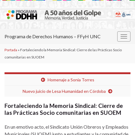
Programa de Derechos Humanos – FFyH UNC
Alter
la
Portada
»
Fortaleciendo la Memoria Sindical: Cierre de las Prácticas Socio
nave
comunitarias en SUOEM
Homenaje a Sonia Torres
Nuevo juicio de Lesa Humanidad en Córdoba
Fortaleciendo la Memoria Sindical: Cierre de
las Prácticas Socio comunitarias en SUOEM
En un emotivo acto, el Sindicato Unión Obreros y Empleados
Municipales (SUOEM) junto a estudiantes y la comunidad de