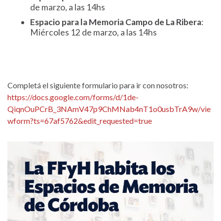
de marzo, a las 14hs
Espacio para la Memoria Campo de La Ribera
:
Miércoles 12 de marzo, a las 14hs
Completá el siguiente formulario para ir con nosotros:
https://docs.google.com/forms/d/1de-
QiqnOuPCrB_3NAmV47p9ChMNab4nT1o0usbTrA9w/vie
wform?ts=67af5762&edit_requested=true