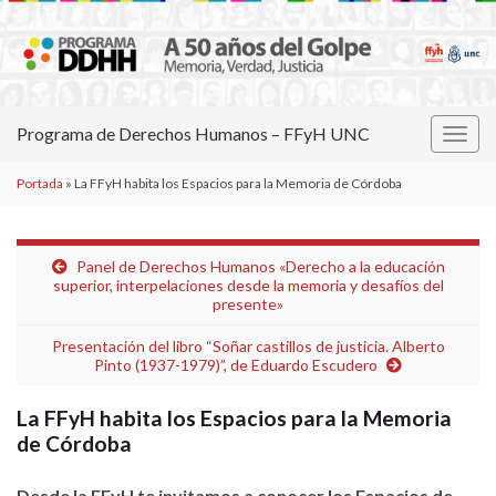
Programa de Derechos Humanos – FFyH UNC
Alter
la
Portada
»
La FFyH habita los Espacios para la Memoria de Córdoba
nave
Panel de Derechos Humanos «Derecho a la educación
superior, interpelaciones desde la memoria y desafíos del
presente»
Presentación del libro “Soñar castillos de justicia. Alberto
Pinto (1937-1979)”, de Eduardo Escudero
La FFyH habita los Espacios para la Memoria
de Córdoba
Desde la FFyH te invitamos a conocer los Espacios de