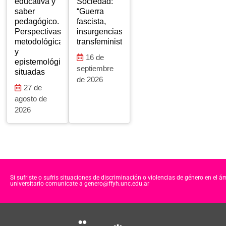
educativa y
Sociedad:
saber
“Guerra
pedagógico.
fascista,
Perspectivas
insurgencias
metodológicas
transfeministas”
y
16 de
epistemológicas
septiembre
situadas
de 2026
27 de
agosto de
2026
Si sufriste o sufris situaciones de discriminación o violencias de género en el á
universitario comunicate a genero@ffyh.unc.edu.ar