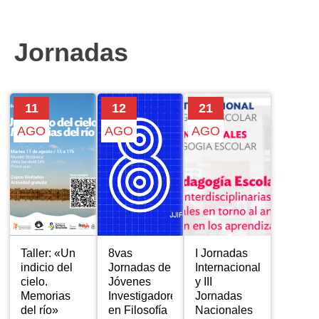
Jornadas
11
12
21
AGO
AGO
AGO
Taller: «Un
8vas
I Jornadas
indicio del
Jornadas de
Internacionales
cielo.
Jóvenes
y III
Memorias
Investigadores
Jornadas
del río»
en Filosofía
Nacionales