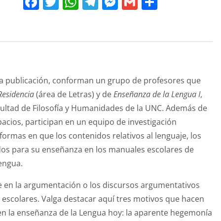
F
T
W
T
M
G
C
a
w
h
el
e
m
o
c
itt
at
e
ss
ai
m
e
er
s
gr
e
l
p
b
A
a
n
ar
o
p
m
g
tir
ta publicación, conforman un grupo de profesores que
o
p
er
Residencia
(área de Letras) y de
Enseñanza de la Lengua I
,
k
cultad de Filosofía y Humanidades de la UNC. Además de
acios, participan en un equipo de investigación
 formas en que los contenidos relativos al lenguaje, los
uidos para su enseñanza en los manuales escolares de
Lengua.
nte en la argumentación o los discursos argumentativos
escolares. Valga destacar aquí tres motivos que hacen
en la enseñanza de la Lengua hoy: la aparente hegemonía