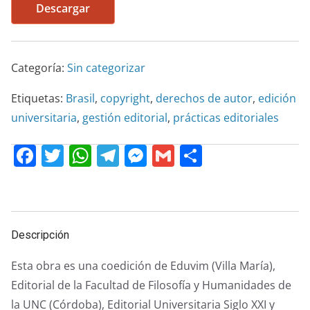
Descargar
Categoría:
Sin categorizar
Etiquetas:
Brasil
,
copyright
,
derechos de autor
,
edición
universitaria
,
gestión editorial
,
prácticas editoriales
F
T
W
T
M
G
C
a
w
h
el
e
m
o
c
itt
at
e
ss
ai
m
e
er
s
gr
e
l
p
Descripción
b
A
a
n
ar
o
p
m
g
tir
Esta obra es una coedición de Eduvim (Villa María),
o
p
er
Editorial de la Facultad de Filosofía y Humanidades de
la UNC (Córdoba), Editorial Universitaria Siglo XXI y