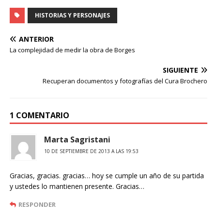
h
e
i
o
HISTORIAS Y PERSONAJES
a
l
n
m
t
e
t
p
ANTERIOR
s
g
e
a
La complejidad de medir la obra de Borges
A
r
r
r
p
a
e
SIGUIENTE
t
Recuperan documentos y fotografías del Cura Brochero
p
m
s
i
t
r
1 COMENTARIO
Marta Sagristani
10 DE SEPTIEMBRE DE 2013 A LAS 19:53
Gracias, gracias. gracias… hoy se cumple un año de su partida
y ustedes lo mantienen presente. Gracias…
RESPONDER