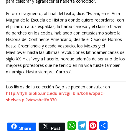
para celebrar y agradecer el haberte conocido”.
En otro fragmento, al final del texto, dice: “Es ahí, en el Aula
Magna de la Escuela de Historia donde quiero recordarte, con
el pizarrón a tus espaldas, la barba canosa y el clásico blazer
de parches en los codos; hablando con entusiasmo sobre la
Historia del Continente Americano, desde el Cabo de Hornos
hasta Groenlandia y desde Vespucio, los Moxos y el
Mayflower hasta las últimas revoluciones latinoamericanas del
siglo XX. Y así voy a hacerlo, porque además de ser uno de los
mejores profesores que he tenido en mi vida fuiste también
mi amigo. Hasta siempre, Carozo”.
Los libros de la colección Bajo se pueden consultar en
http
://
ffyh
.
biblio
.
unc
.
edu
.
ar
/
cgi
–
bin
/
koha
/
opac
–
shelves
.
pl
?
viewshelf
=370
W
T
P
C
Share
Post