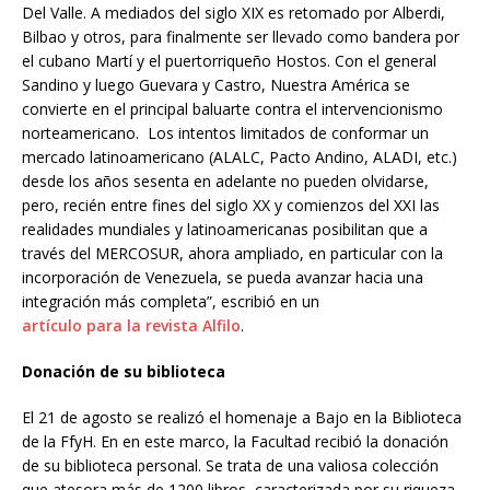
Del Valle. A mediados del siglo XIX es retomado por Alberdi,
Bilbao y otros, para finalmente ser llevado como bandera por
el cubano Martí y el puertorriqueño Hostos. Con el general
Sandino y luego Guevara y Castro, Nuestra América se
convierte en el principal baluarte contra el intervencionismo
norteamericano. Los intentos limitados de conformar un
mercado latinoamericano (ALALC, Pacto Andino, ALADI, etc.)
desde los años sesenta en adelante no pueden olvidarse,
pero, recién entre fines del siglo XX y comienzos del XXI las
realidades mundiales y latinoamericanas posibilitan que a
través del MERCOSUR, ahora ampliado, en particular con la
incorporación de Venezuela, se pueda avanzar hacia una
integración más completa”, escribió en un
artículo
para
la
revista
Alfilo
.
Donación de su biblioteca
El 21 de agosto se realizó el homenaje a Bajo en la Biblioteca
de la FfyH. En en este marco, la Facultad recibió la donación
de su biblioteca personal. Se trata de una valiosa colección
que atesora más de 1200 libros, caracterizada por su riqueza