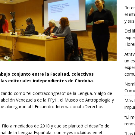
“Inte
el in
y sus
Del l
exper
Flor
Atrav
un es
exper
abajo conjunto entre la Facultad, colectivos
comun
y las editoriales independientes de Córdoba.
Nombr
Comet
tizando como “el Contracongreso” de la Lengua. Y algo de
 Pabellón Venezuela de la FFyH, el Museo de Antropología y
Más E
 que albergaron al I Encuentro Internacional «Derechos
impun
“El m
renov
Filo a mediados de 2018 y que se planteó el desafío de
onal de la Lengua Española -con reyes incluidos en el
“Las 