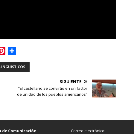
P
C
i
o
LINGÜISTICOS
n
m
t
p
SIGUIENTE
e
a
“El castellano se convirtió en un factor
r
r
de unidad de los pueblos americanos”
e
t
s
i
t
r
a de Comunicación
Correo electrónico: