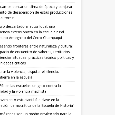
ntamos contar un clima de época y conjurar
tento de desaparición de estas producciones
 autores”
ibro descartado al autor local: una
iencia extensionista en la escuela rural
entino Ameghino del Cerro Champaquí
esando fronteras entre naturaleza y cultura:
pacio de encuentro de saberes, territorios,
iencias situadas, prácticas teórico-políticas y
idades críticas
ar la violencia, disputar el silencio:
ierra en la escuela
SI en las escuelas: un grito contra la
idad y la violencia machista
ovimiento estudiantil fue clave en la
ación democrática de la Escuela de Historia”
imágenes son un medio privilegiado para la