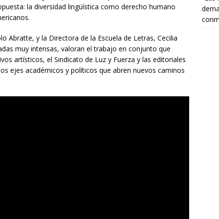
opuesta: la diversidad lingüística como derecho humano
deman
mericanos.
conm
o Abratte, y la Directora de la Escuela de Letras, Cecilia
adas muy intensas, valoran el trabajo en conjunto que
vos artísticos, el Sindicato de Luz y Fuerza y las editoriales
nos ejes académicos y políticos que abren nuevos caminos