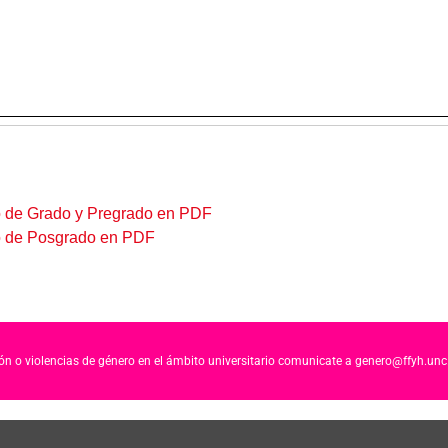
 de Grado y Pregrado en PDF
o de Posgrado en PDF
ción o violencias de género en el ámbito universitario comunicate a genero@ffyh.unc