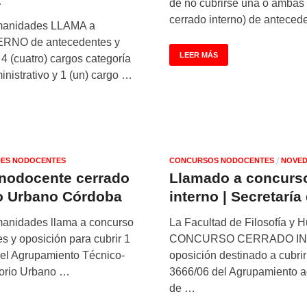
de no cubrirse una o ambas
cerrado interno) de anteced
umanidades LLAMA a
O de antecedentes y
LEER MÁS
 4 (cuatro) cargos categoría
nistrativo y 1 (un) cargo …
/
ES NODOCENTES
CONCURSOS NODOCENTES
NOVED
nodocente cerrado
Llamado a concurs
io Urbano Córdoba
interno | Secretarí
umanidades llama a concurso
La Facultad de Filosofía 
s y oposición para cubrir 1
CONCURSO CERRADO INTE
del Agrupamiento Técnico-
oposición destinado a cubrir
atorio Urbano …
3666/06 del Agrupamiento ad
de …