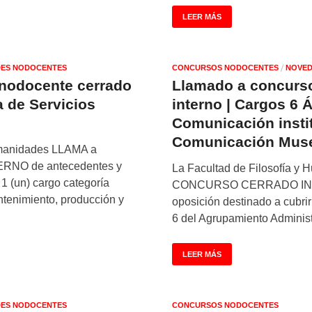
LEER MÁS
/
ES NODOCENTES
CONCURSOS NODOCENTES
NOVED
nodocente cerrado
Llamado a concurs
a de Servicios
interno | Cargos 6 
Comunicación insti
Comunicación Mus
umanidades LLAMA a
O de antecedentes y
La Facultad de Filosofía 
 1 (un) cargo categoría
CONCURSO CERRADO INTE
tenimiento, producción y
oposición destinado a cubrir
6 del Agrupamiento Administ
LEER MÁS
ES NODOCENTES
CONCURSOS NODOCENTES