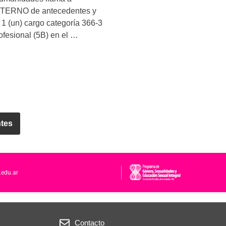
RNO de antecedentes y
 1 (un) cargo categoría 366-3
ofesional (5B) en el …
ntes
.edu.ar
Contacto