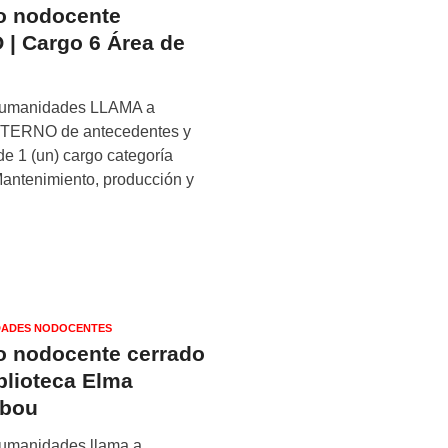
o nodocente
 Cargo 6 Área de
s
y Humanidades LLAMA a
RNO de antecedentes y
de 1 (un) cargo categoría
antenimiento, producción y
ADES NODOCENTES
o nodocente cerrado
iblioteca Elma
abou
 Humanidades llama a