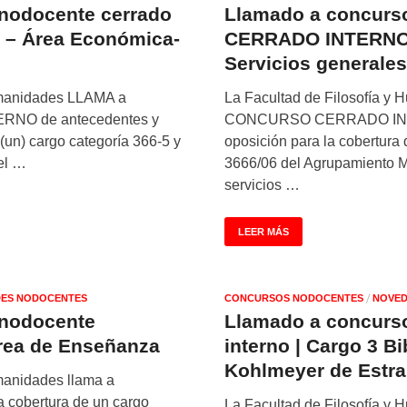
nodocente cerrado
Llamado a concurs
 6 – Área Económica-
CERRADO INTERNO |
Servicios generale
umanidades LLAMA a
La Facultad de Filosofía 
O de antecedentes y
CONCURSO CERRADO INTE
 (un) cargo categoría 366-5 y
oposición para la cobertura 
del …
3666/06 del Agrupamiento M
servicios …
LEER MÁS
/
ES NODOCENTES
CONCURSOS NODOCENTES
NOVED
 nodocente
Llamado a concurs
rea de Enseñanza
interno | Cargo 3 B
Kohlmeyer de Estr
manidades llama a
obertura de un cargo
La Facultad de Filosofía y