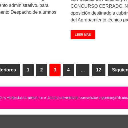
nto administrativo, para
CONCURSO CERRADO INTE
mento Despacho de alumnos
oposición destinado a cubrir
del Agrupamiento técnico pr
LEER MÁS
eriores
1
2
3
4
…
12
Siguie
ción o violencias de género en el ámbito universitario comunicate a genero@ffyh.unc