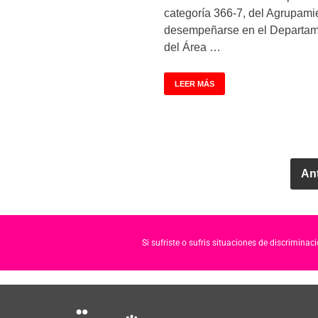
categoría 366-7, del Agrupamie
desempeñarse en el Departa
del Área …
LEER MÁS
Ant
Si sufriste o sufris situaciones de discrimina