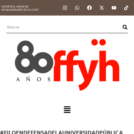
#FILOENDEFENSADELAUNIVERSIDADPÚBLICA