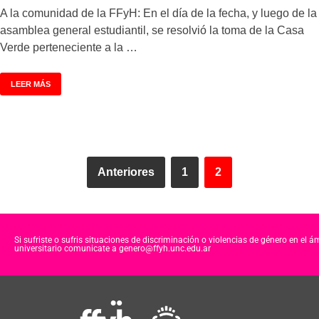
A la comunidad de la FFyH: En el día de la fecha, y luego de la
asamblea general estudiantil, se resolvió la toma de la Casa
Verde perteneciente a la …
LEER MÁS
Anteriores
1
2
Si sufriste o sufris situaciones de discriminación o violencias de género en el á
universitario comunicate a genero@ffyh.unc.edu.ar