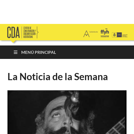
Centro de
FFyH – Facultad de Artes – UNC
Conservación y
Documentación
MENÚ PRINCIPAL
Audiovisual
La Noticia de la Semana