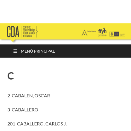
Centro de
FFyH – Facultad de Artes – UNC
Conservación y
Documentación
MENÚ PRINCIPAL
Audiovisual
C
2 CABALEN, OSCAR
3 CABALLERO
201 CABALLERO, CARLOS J.