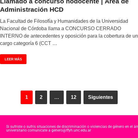
Llamado a concurso nodocente | Área de
Administración HCD
La Facultad de Filosofía y Humanidades de la Universidad
Nacional de Córdoba llama a CONCURSO CERRADO
INTERNO de antecedentes y oposición para la cobertura de un
cargo categoría 6 (CCT …
LEER MÁS
1
2
…
12
Siguientes
Si sufriste o sufris situaciones de discriminación o violencias de género en el á
universitario comunicate a genero@ffyh.unc.edu.ar