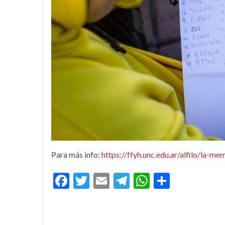
Para más info:
https://ffyh.unc.edu.ar/alfilo/la-
F
T
E
T
W
C
ac
w
m
el
h
o
e
itt
ai
e
at
m