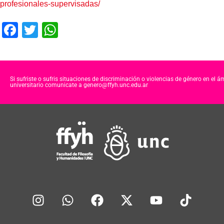
profesionales-supervisadas/
F
T
W
a
wi
h
c
tt
at
e
er
s
Si sufriste o sufris situaciones de discriminación o violencias de género en el á
universitario comunicate a genero@ffyh.unc.edu.ar
b
A
o
p
o
p
k