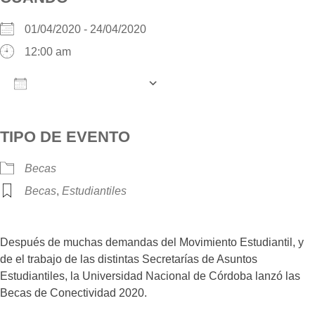
01/04/2020 - 24/04/2020
12:00 am
AÑADIR AL CALENDARIO
Descargar ICS
Google Calendar
iCalendar
O
TIPO DE EVENTO
Becas
Becas
,
Estudiantiles
Después de muchas demandas del Movimiento Estudiantil, y
de el trabajo de las distintas Secretarías de Asuntos
Estudiantiles, la Universidad Nacional de Córdoba lanzó las
Becas de Conectividad 2020.