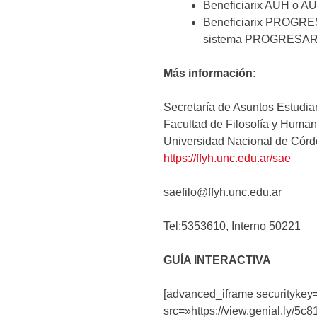
Beneficiarix AUH o AU
Beneficiarix PROGRESA
sistema PROGRESAR c
Más información:
Secretaría de Asuntos Estudian
Facultad de Filosofía y Huma
Universidad Nacional de Cór
https://ffyh.unc.edu.ar/sae
saefilo@ffyh.unc.edu.ar
Tel:5353610, Interno 50221
GUÍA INTERACTIVA
[advanced_iframe securityk
src=»https://view.genial.ly/