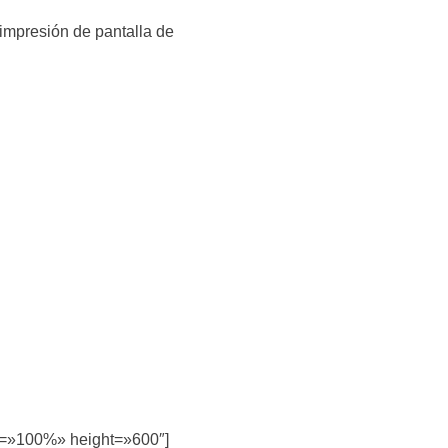
impresión de pantalla de
h=»100%» height=»600″]