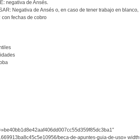
E: negativa de Ansés.
R: Negativa de Ansés o, en caso de tener trabajo en blanco, 
on fechas de cobro
tiles
nidades
doba
ey=»be40bb1d8e42aaf406dd007cc55d359f85dc3ba1″
5c81669913ba8c45c5e10956/beca-de-apuntes-guia-de-uso» widt