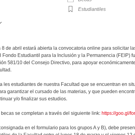
Estudiantiles
Google Calendar
iCalendar
8 de abril estará abierta la convocatoria online para solicitar 
l Fondo Estudiantil para la Inclusión y la Permanencia (FEIP) fu
ución 581/10 del Consejo Directivo, para apoyar económicamente
ultad.
 les estudiantes de nuestra Facultad que se encuentran en situ
ra garantizar el cursado de las materias, y que pueden encontra
nuar y/o finalizar sus estudios.
e becas se completan a través del siguiente link:
https://goo.gl
consignada en el formulario para los grupos A y B), debe prese
iles de la Facultad entre el lunes 18 de marzo y el viernes 12 d