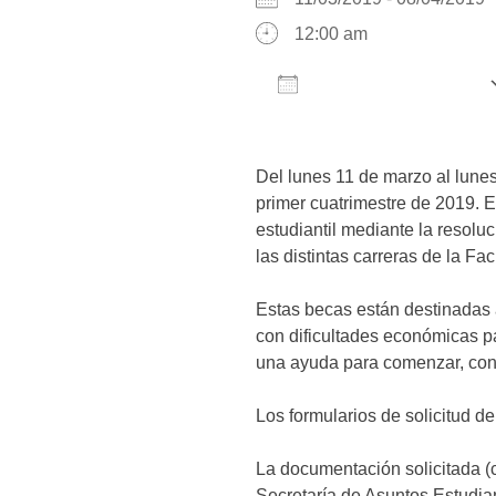
12:00 am
AÑADIR AL CALENDARIO
Descargar ICS
Del lunes 11 de marzo al lunes 
primer cuatrimestre de 2019. E
estudiantil mediante la resol
las distintas carreras de la Fac
Estas becas están destinadas a
con dificultades económicas pa
una ayuda para comenzar, conti
Los formularios de solicitud d
La documentación solicitada (
Secretaría de Asuntos Estudiant