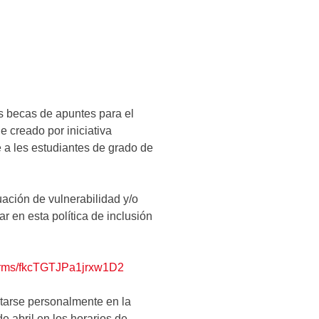
Office 365
Outlook Live
las becas de apuntes para el
e creado por iniciativa
 a les estudiantes de grado de
ación de vulnerabilidad y/o
r en esta política de inclusión
/forms/fkcTGTJPa1jrxw1D2
ntarse personalmente en la
e abril en los horarios de