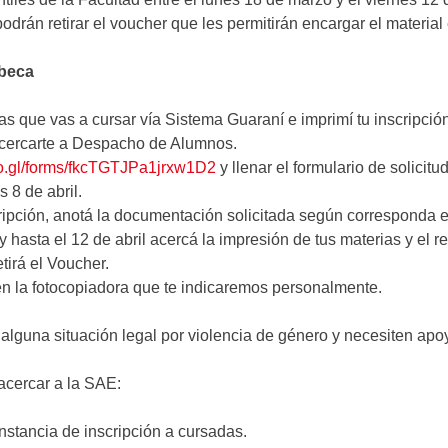
 podrán retirar el voucher que les permitirán encargar el material
 beca
rias que vas a cursar vía Sistema Guaraní e imprimí tu inscripci
cercarte a Despacho de Alumnos.
oo.gl/forms/fkcTGTJPa1jrxw1D2
y llenar el formulario de solicit
 8 de abril.
cripción, anotá la documentación solicitada según corresponda 
 hasta el 12 de abril acercá la impresión de tus materias y el 
etirá el Voucher.
en la fotocopiadora que te indicaremos personalmente.
 alguna situación legal por violencia de género y necesiten ap
cercar a la SAE:
nstancia de inscripción a cursadas.