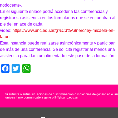
nodocente-.
En el siguiente enlace podrá acceder a las conferencias y
registrar su asistencia en los formularios que se encuentran al
pie del enlace de cada
video:
https://www.unc.edu.ar/g%C3%A9nero/ley-micaela-en-
la-unc
Esta instancia puede realizarse asincrónicamente y participar
de más de una conferencia. Se solicita registrar al menos una
asistencia para dar cumplimentado este paso de la formación.
F
T
W
a
wi
h
c
tt
at
e
er
s
Si sufriste o sufris situaciones de discriminación o violencias de género en el á
universitario comunicate a genero@ffyh.unc.edu.ar
b
A
o
p