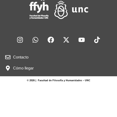
o
p
k
Contacto
Cómo llegar
© 2026 | Facultad de Filosofía y Humanidades – UNC