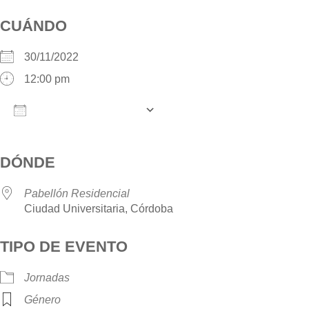
CUÁNDO
30/11/2022
12:00 pm
AÑADIR AL CALENDARIO
Descargar ICS
Google Calendar
iCalendar
O
DÓNDE
Pabellón Residencial
Ciudad Universitaria, Córdoba
TIPO DE EVENTO
Jornadas
Género