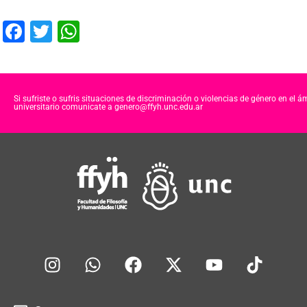
F
T
W
a
wi
h
c
tt
at
e
er
s
Si sufriste o sufris situaciones de discriminación o violencias de género en el á
universitario comunicate a genero@ffyh.unc.edu.ar
b
A
o
p
o
p
k