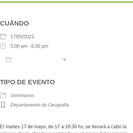
CUÁNDO
17/05/2022
5:00 pm - 6:30 pm
AÑADIR AL CALENDARIO
Descargar ICS
Google Calendar
iCalendar
O
TIPO DE EVENTO
Seminarios
Departamento de Geografía
El martes 17 de mayo, de 17 a 18:30 hs, se llevará a cabo la