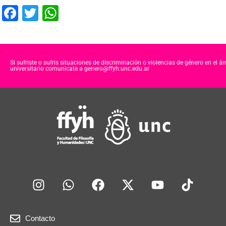
F
T
W
a
wi
h
c
tt
at
e
er
s
Si sufriste o sufris situaciones de discriminación o violencias de género en el á
universitario comunicate a genero@ffyh.unc.edu.ar
b
A
o
p
o
p
k
Contacto