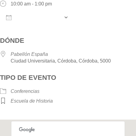
10:00 am - 1:00 pm
AÑADIR AL CALENDARIO
Descargar ICS
Google Calendar
iCalendar
O
DÓNDE
Pabellón España
Ciudad Universitaria, Córdoba, Córdoba, 5000
TIPO DE EVENTO
Conferencias
Escuela de Historia