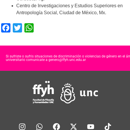
Centro de Investigaciones y Estudios Superiores en
Antropología Social, Ciudad de México, Mx.
F
T
W
a
wi
h
c
tt
at
e
er
s
Si sufriste o sufris situaciones de discriminación o violencias de género en el á
universitario comunicate a genero@ffyh.unc.edu.ar
b
A
o
p
o
p
k