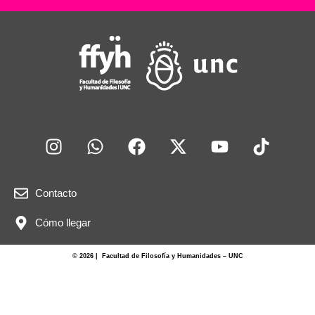
o
p
o
p
k
Contacto
Cómo llegar
© 2026 | Facultad de Filosofía y Humanidades – UNC