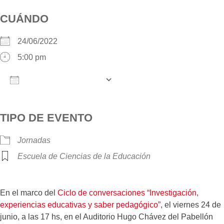
CUÁNDO
24/06/2022
5:00 pm
AÑADIR AL CALENDARIO
Descargar ICS
Google Calendar
iCalendar
O
TIPO DE EVENTO
Jornadas
Escuela de Ciencias de la Educación
En el marco del
Ciclo de conversaciones “Investigación,
experiencias educativas y saber pedagógico”
, el viernes 24 de
junio, a las 17 hs, en el Auditorio Hugo Chávez del Pabellón