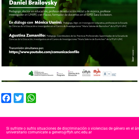
F
T
W
a
wi
h
c
tt
at
e
er
s
Si sufriste o sufris situaciones de discriminación o violencias de género en el á
universitario comunicate a genero@ffyh.unc.edu.ar
b
A