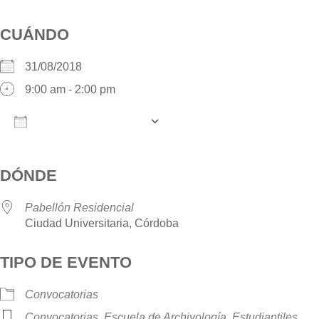
CUÁNDO
31/08/2018
9:00 am - 2:00 pm
AÑADIR AL CALENDARIO
Descargar ICS
Google Calendar
iCalendar
O
DÓNDE
Pabellón Residencial
Ciudad Universitaria, Córdoba
TIPO DE EVENTO
Convocatorias
Convocatorias
,
Escuela de Archivología
,
Estudiantiles