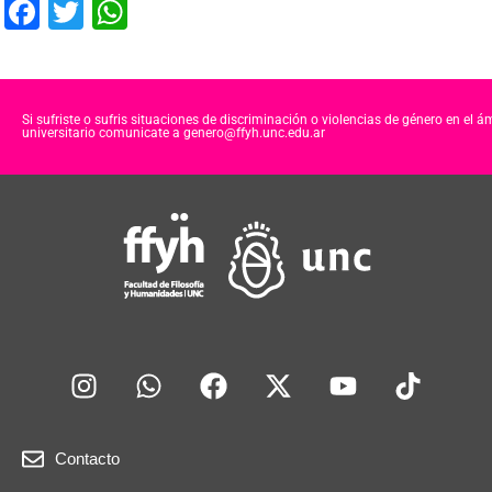
F
T
W
a
wi
h
c
tt
at
e
er
s
Si sufriste o sufris situaciones de discriminación o violencias de género en el á
universitario comunicate a genero@ffyh.unc.edu.ar
b
A
o
p
o
p
k
Contacto