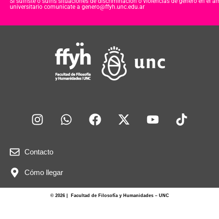
Si sufriste o sufris situaciones de discriminación o violencias de género en el á
universitario comunicate a genero@ffyh.unc.edu.ar
b
A
o
p
o
p
k
Contacto
Cómo llegar
© 2026 | Facultad de Filosofía y Humanidades – UNC