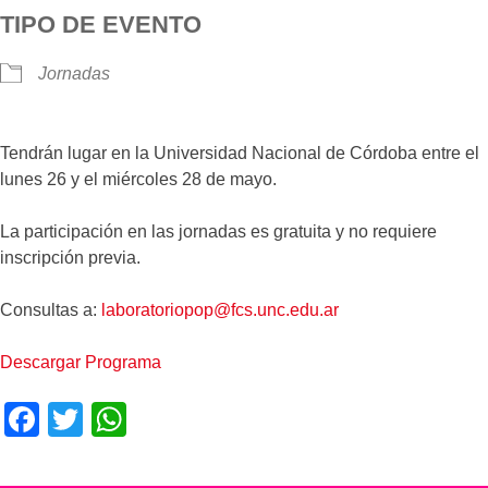
TIPO DE EVENTO
Jornadas
Tendrán lugar en la Universidad Nacional de Córdoba entre el
lunes 26 y el miércoles 28 de mayo.
La participación en las jornadas es gratuita y no requiere
inscripción previa.
Consultas a:
laboratoriopop@fcs.unc.edu.ar
Descargar Programa
F
T
W
a
wi
h