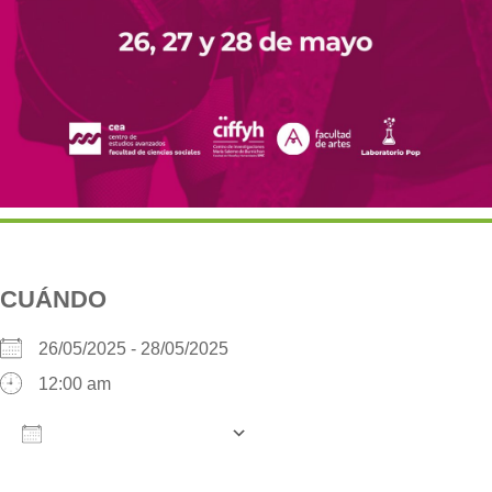
CUÁNDO
26/05/2025 - 28/05/2025
12:00 am
AÑADIR AL CALENDARIO
Descargar ICS
Google Calendar
iCalendar
O