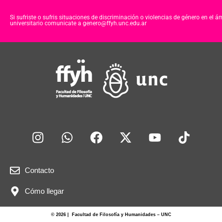
c
tt
at
e
er
s
Si sufriste o sufris situaciones de discriminación o violencias de género en el á
universitario comunicate a genero@ffyh.unc.edu.ar
b
A
o
p
o
p
k
Contacto
Cómo llegar
© 2026 | Facultad de Filosofía y Humanidades – UNC