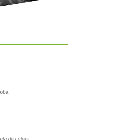
doba
Office 365
Outlook Live
ela de Letras