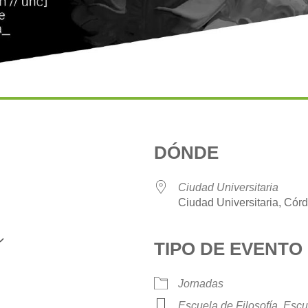
DÓNDE
Ciudad Universitaria
Ciudad Universitaria, Cór
TIPO DE EVENTO
Google Calendar
iCalendar
Jornadas
Escuela de Filosofía
,
Escu