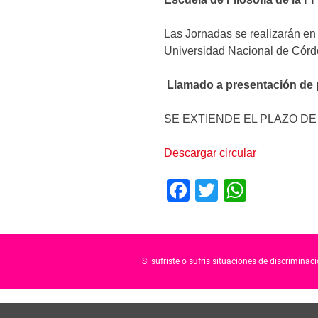
Las Jornadas se realizarán en 
Universidad Nacional de Córd
Llamado a presentación de
SE EXTIENDE EL PLAZO D
Descargar circular
F
T
W
a
wi
h
c
tt
at
e
er
s
Si sufriste o sufris situaciones de discrimina
b
A
o
p