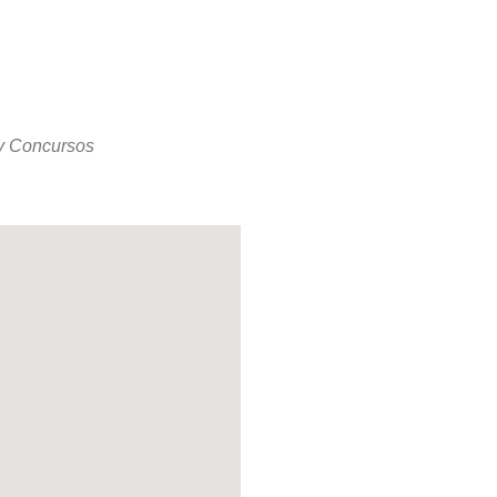
Office 365
Outlook Live
y Concursos