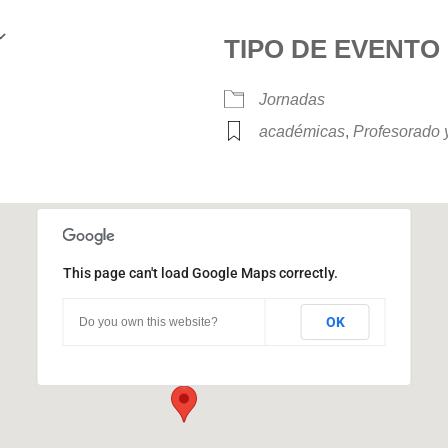
TIPO DE EVENTO
Google Calendar
iCalendar
Jornadas
académicas
,
Profesorado 
This page can't load Google Maps correctly.
Pabellón Residencial
OK
Do you own this website?
Ciudad Universitaria - Córdoba
Eventos