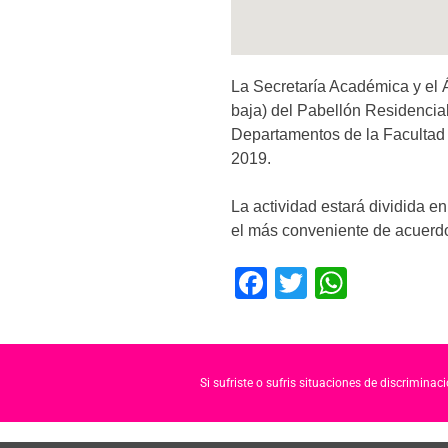
La Secretaría Académica y el 
baja) del Pabellón Residencial
Departamentos de la Facultad d
2019.
La actividad estará dividida en
el más conveniente de acuerdo 
F
T
W
a
wi
h
c
tt
at
e
er
s
Si sufriste o sufris situaciones de discrimina
b
A
o
p