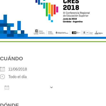
CUÁNDO
11/06/2018
Todo el día
AÑADIR AL CALENDARIO
Descargar ICS
Google Calendar
iCalendar
O
DÓNDE