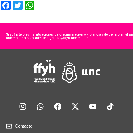
F
T
W
a
wi
h
c
tt
at
e
er
s
Si sufriste o sufris situaciones de discriminación o violencias de género en el á
universitario comunicate a genero@ffyh.unc.edu.ar
b
A
o
p
o
p
k
Contacto