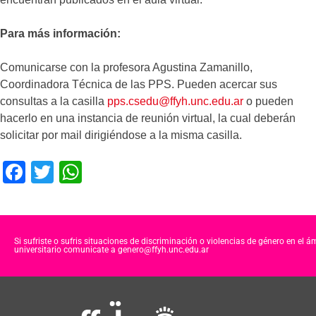
Para más información:
Comunicarse con la profesora Agustina Zamanillo,
Coordinadora Técnica de las PPS. Pueden acercar sus
consultas a la casilla
pps.csedu@ffyh.unc.edu.ar
o pueden
hacerlo en una instancia de reunión virtual, la cual deberán
solicitar por mail dirigiéndose a la misma casilla.
F
T
W
a
wi
h
c
tt
at
e
er
s
Si sufriste o sufris situaciones de discriminación o violencias de género en el á
universitario comunicate a genero@ffyh.unc.edu.ar
b
A
o
p
o
p