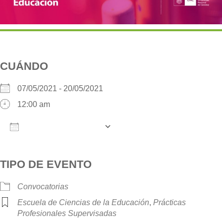
CUÁNDO
07/05/2021 - 20/05/2021
12:00 am
AÑADIR AL CALENDARIO
Descargar ICS
Google Calendar
iCalendar
O
TIPO DE EVENTO
Convocatorias
Escuela de Ciencias de la Educación
,
Prácticas
Profesionales Supervisadas