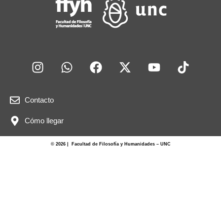
k
Contacto
Cómo llegar
© 2026 | Facultad de Filosofía y Humanidades – UNC