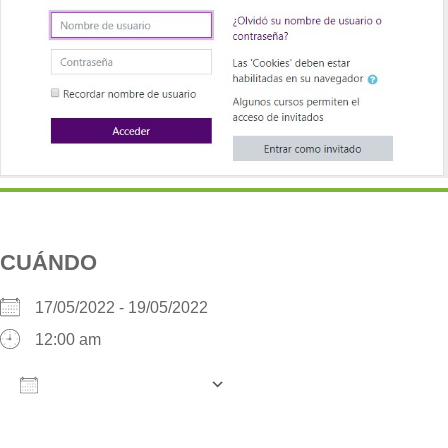
CUÁNDO
17/05/2022 - 19/05/2022
12:00 am
AÑADIR AL CALENDARIO
Descargar ICS
Google Calendar
iCalendar
O