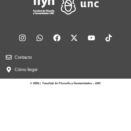
k
Contacto
Cómo llegar
© 2026 | Facultad de Filosofía y Humanidades – UNC