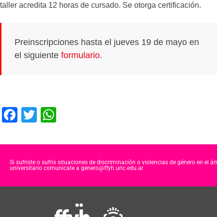
taller acredita 12 horas de cursado. Se otorga certificación.
Preinscripciones hasta el jueves 19 de mayo en
el siguiente
formulario
.
F
T
W
a
wi
h
c
tt
at
e
er
s
Si sufriste o sufris situaciones de discriminación o violencias de género en el á
universitario comunicate a genero@ffyh.unc.edu.ar
b
A
o
p
o
p