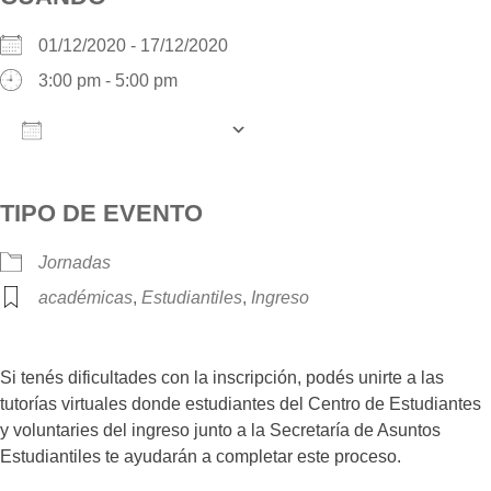
01/12/2020 - 17/12/2020
3:00 pm - 5:00 pm
AÑADIR AL CALENDARIO
Descargar ICS
Google Calendar
iCalendar
O
TIPO DE EVENTO
Jornadas
académicas
,
Estudiantiles
,
Ingreso
Si tenés dificultades con la inscripción, podés unirte a las
tutorías virtuales donde estudiantes del Centro de Estudiantes
y voluntaries del ingreso junto a la Secretaría de Asuntos
Estudiantiles te ayudarán a completar este proceso.