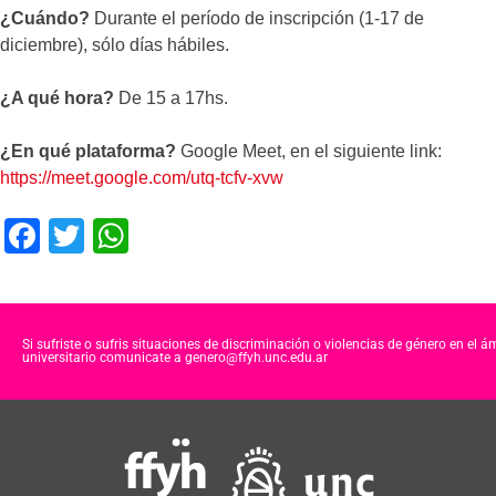
¿Cuándo?
Durante el período de inscripción (1-17 de
diciembre), sólo días hábiles.
¿A qué hora?
De 15 a 17hs.
¿En qué plataforma?
Google Meet, en el siguiente link:
https://meet.google.com/utq-tcfv-xvw
F
T
W
a
wi
h
c
tt
at
e
er
s
Si sufriste o sufris situaciones de discriminación o violencias de género en el á
universitario comunicate a genero@ffyh.unc.edu.ar
b
A
o
p
o
p
k