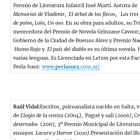
Premio de Literatura Infantil José Martí. Autora de
Memorias de Vladimir
,
El árbol de los flecos
,
Los tres
de polvo, Lola
,
Un oso.
En su obra para adultos, su
Tr
merecedora del Premio de Novela Grinzane Cavour,
Gobierno de la Ciudad de Buenos Aires y Premio Na
Humo Rojo
y
El país del diablo
es su última novela. 
varias lenguas. Es Licenciada en Letras por esta Fac
Perla Suez:
www.
perlasuez
.com.ar/
Raúl Vidal:
Escritor, psicoanalista nacido en Salta, 
de
Elogio de la ceniza (2O04),
Pagué y salí
(2006), Cró
desertados
(2007, 3º Premio Municipal de Literatura
ensayos
Locura y Horror (2010)
.Presentación del li