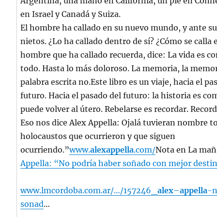
Argentina, una mano en California, un pie en Conne
en Israel y Canadá y Suiza.
El hombre ha callado en su nuevo mundo, y ante sus
nietos. ¿Lo ha callado dentro de sí? ¿Cómo se calla 
hombre que ha callado recuerda, dice: La vida es c
todo. Hasta lo más doloroso. La memoria, la memor
palabra escrita no.Este libro es un viaje, hacia el p
futuro. Hacia el pasado del futuro: la historia es c
puede volver al útero. Rebelarse es recordar. Recor
Eso nos dice Alex Appella: Ojalá tuvieran nombre to
holocaustos que ocurrieron y que siguen
ocurriendo.”
www.
alexappella
.com/
Nota en La mañ
Appella: “No podría haber soñado con mejor desti
www.lmcordoba.com.ar/…/157246_
alex
–
appella
-n
sonad
…