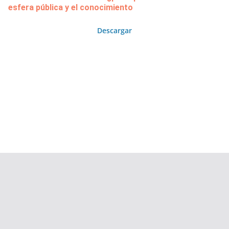
esfera pública y el conocimiento
Descargar
Copyright © 2026
Área de Publicaciones
. Todos los derechos
reservados.
Tema:
ColorMag
por ThemeGrill. Funciona con
WordPress
.