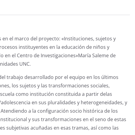
a
w
h
el
e
m
o
c
itt
at
e
ss
ai
m
e
er
s
gr
e
l
p
b
A
a
n
ar
o
p
m
g
tir
 en el marco del proyecto: «Instituciones, sujetos y
o
p
er
procesos instituyentes en la educación de niños y
k
do en el Centro de Investigaciones»María Saleme de
anidades UNC.
del trabajo desarrollado por el equipo en los últimos
iones, los sujetos y las transformaciones sociales,
cuela como institución constituida a partir delas
ez/adolescencia en sus pluralidades y heterogeneidades, y
Atendiendo a la configuración socio histórica de los
 institucional y sus transformaciones en el seno de estas
ones subjetivas acuñadas en esas tramas, así como las