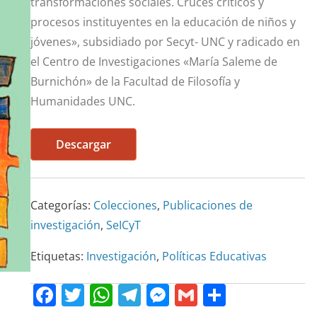
transformaciones sociales. Cruces críticos y
procesos instituyentes en la educación de niños y
jóvenes», subsidiado por Secyt- UNC y radicado en
el Centro de Investigaciones «María Saleme de
Burnichón» de la Facultad de Filosofía y
Humanidades UNC.
Descargar
Categorías:
Colecciones
,
Publicaciones de
investigación
,
SeICyT
Etiquetas:
Investigación
,
Políticas Educativas
F
T
W
T
M
G
C