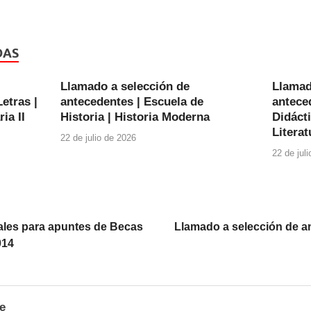
DAS
Llamado a selección de
Llamad
etras |
antecedentes | Escuela de
anteced
ia II
Historia | Historia Moderna
Didácti
Literat
22 de julio de 2026
22 de jul
nales para apuntes de Becas
Llamado a selección de a
014
e