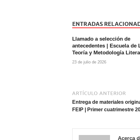
a
wi
h
c
tt
at
e
er
s
ENTRADAS RELACIONA
b
A
Llamado a selección de
o
p
antecedentes | Escuela de L
o
p
Teoría y Metodología Literar
k
23 de julio de 2026
ARTÍCULO ANTERIOR
Entrega de materiales origi
FEIP | Primer cuatrimestre 2
Acerca d