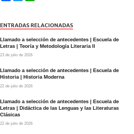
a
wi
h
c
tt
at
e
er
s
ENTRADAS RELACIONADAS
b
A
Llamado a selección de antecedentes | Escuela de
o
p
Letras | Teoría y Metodología Literaria II
o
p
23 de julio de 2026
k
Llamado a selección de antecedentes | Escuela de
Historia | Historia Moderna
22 de julio de 2026
Llamado a selección de antecedentes | Escuela de
Letras | Didáctica de las Lenguas y las Literaturas
Clásicas
22 de julio de 2026