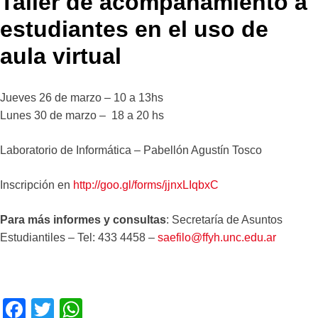
Taller de acompañamiento a
estudiantes en el uso de
aula virtual
Jueves 26 de marzo – 10 a 13hs
Lunes 30 de marzo – 18 a 20 hs
Laboratorio de Informática – Pabellón Agustín Tosco
Inscripción en
http://goo.gl/forms/jjnxLIqbxC
Para más informes y consultas
: Secretaría de Asuntos
Estudiantiles – Tel: 433 4458 –
saefilo@ffyh.unc.edu.ar
F
T
W