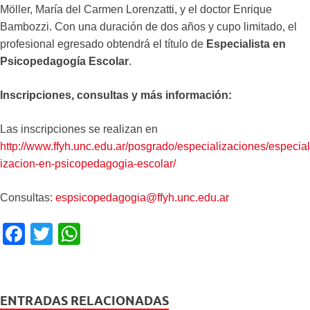
Möller, María del Carmen Lorenzatti, y el doctor Enrique
Bambozzi. Con una duración de dos años y cupo limitado, el
profesional egresado obtendrá el título de
Especialista en
Psicopedagogía Escolar
.
Inscripciones, consultas y más información:
Las inscripciones se realizan en
http://www.ffyh.unc.edu.ar/posgrado/especializaciones/especial
izacion-en-psicopedagogia-escolar/
Consultas:
espsicopedagogia@ffyh.unc.edu.ar
F
T
W
a
wi
h
c
tt
at
e
er
s
ENTRADAS RELACIONADAS