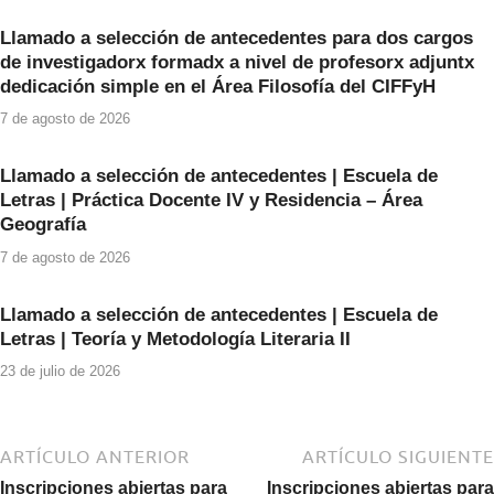
b
A
Llamado a selección de antecedentes para dos cargos
o
p
de investigadorx formadx a nivel de profesorx adjuntx
o
p
dedicación simple en el Área Filosofía del CIFFyH
k
7 de agosto de 2026
Llamado a selección de antecedentes | Escuela de
Letras | Práctica Docente IV y Residencia – Área
Geografía
7 de agosto de 2026
Llamado a selección de antecedentes | Escuela de
Letras | Teoría y Metodología Literaria II
23 de julio de 2026
ARTÍCULO ANTERIOR
ARTÍCULO SIGUIENTE
Inscripciones abiertas para
Inscripciones abiertas para